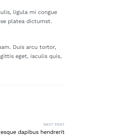
ulis, ligula mi congue
sse platea dictumst.
am. Duis arcu tortor,
ittis eget, iaculis quis,
NEXT POST
tesque dapibus hendrerit