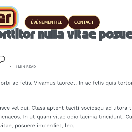
ÉVÉNEMENTIEL
CONTACT
rttitor nulla vitae posu
1 MIN READ
orbi ac felis. Vivamus laoreet. In ac felis quis tor
ce vel dui. Class aptent taciti sociosqu ad litora 
enaeos. In ut quam vitae odio lacinia tincidunt. Cur
itae, posuere imperdiet, leo.