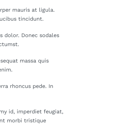
rper mauris at ligula.
ucibus tincidunt.
us dolor. Donec sodales
ictumst.
onsequat massa quis
enim.
erra rhoncus pede. In
my id, imperdiet feugiat,
nt morbi tristique