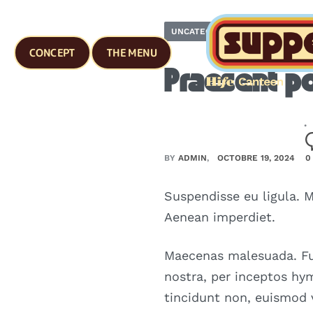
UNCATEGORIZED
CONCEPT
THE MENU
Praesent po
BY
ADMIN
OCTOBRE 19, 2024
0
Suspendisse eu ligula. M
Aenean imperdiet.
Maecenas malesuada. Fus
nostra, per inceptos hym
tincidunt non, euismod v