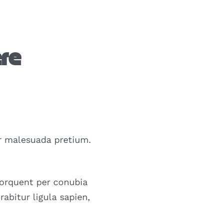
ere
tor malesuada pretium.
torquent per conubia
abitur ligula sapien,