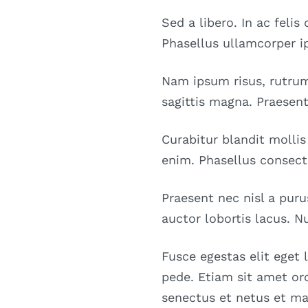
Sed a libero. In ac feli
Phasellus ullamcorper i
Nam ipsum risus, rutrum 
sagittis magna. Praesen
Curabitur blandit molli
enim. Phasellus consect
Praesent nec nisl a puru
auctor lobortis lacus. N
Fusce egestas elit eget 
pede. Etiam sit amet orc
senectus et netus et ma