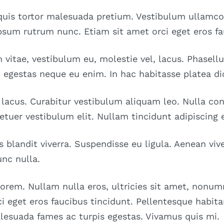
s quis tortor malesuada pretium. Vestibulum ullamco
psum rutrum nunc. Etiam sit amet orci eget eros fa
vitae, vestibulum eu, molestie vel, lacus. Phasell
t egestas neque eu enim. In hac habitasse platea d
s lacus. Curabitur vestibulum aliquam leo. Nulla c
etuer vestibulum elit. Nullam tincidunt adipiscing 
s blandit viverra. Suspendisse eu ligula. Aenean viv
unc nulla.
lorem. Nullam nulla eros, ultricies sit amet, nonum
i eget eros faucibus tincidunt. Pellentesque habita
lesuada fames ac turpis egestas. Vivamus quis mi.